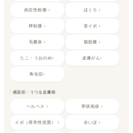
炎症性粉瘤 ›
ほくろ ›
稗粒腫 ›
首イボ ›
毛嚢炎 ›
脂肪腫 ›
たこ・うおのめ›
皮膚がん›
角化症›
感染症・うつる皮膚病
ヘルペス ›
帯状疱疹 ›
イボ（尋常性疣贅） ›
水いぼ ›