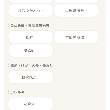
おむつかぶれ ›
口囲皮膚炎 ›
自己免疫・慢性皮膚疾患
乾癬 ›
掌蹠膿疱症 ›
膠原病 ›
抜糸・けが・火傷・傷あと
他院抜糸 ›
アレルギー
花粉症 ›