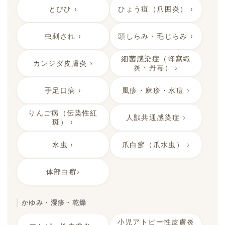
とびひ ›
ひょう疽（爪囲炎） ›
虫刺され ›
頭しらみ・毛じらみ ›
細菌感染症（蜂窩織
カンジダ皮膚炎 ›
炎・丹毒） ›
手足口病 ›
風疹・麻疹・水痘 ›
りんご病（伝染性紅
人獣共通感染症 ›
斑） ›
水虫 ›
爪白癬（爪水虫） ›
体部白癬›
かゆみ・湿疹・乾燥
小児アトピー性皮膚炎