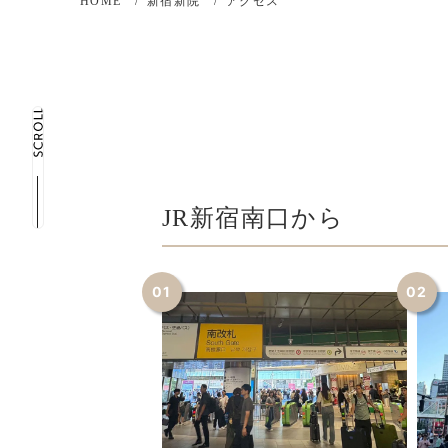
HOME
新宿新院
アクセス
JR新宿南口から
01
02