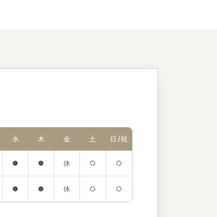
水
木
金
土
日/祝
●
●
休
○
○
●
●
休
○
○