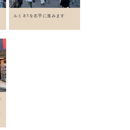
ルミネ1を右手に進みます
下
ま