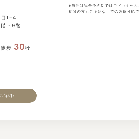
※当院は完全予約制ではございません
初診の方もご予約なしでの診察可能
目1−4
8階・9階
30
り徒歩
秒
ス詳細
›