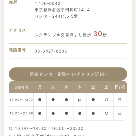
住所
〒150-0042
東京都渋谷区宇田川町24−4
センター244ビル 5階
アクセス
30
スクランブル交差点より徒歩
秒
電話番号
03-6427-8206
渋谷センター街院へのアクセス詳細
›
月
火
水
木
金
土
日/祝
診療時間
●
●
●
休
●
○
○
11:00〜14:00
●
●
●
●
●
○
○
16:00〜21:00
○ 10:00〜14:00／16:00〜20:00