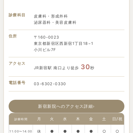
診療科目
皮膚科・形成外科
泌尿器科・美容皮膚科
住所
〒160-0023
東京都新宿区西新宿1丁目18−1
小川ビル7F
アクセス
30
JR新宿駅 南口より徒歩
秒
電話番号
03-6302-0330
新宿新院へのアクセス詳細
›
月
火
水
木
金
土
日/祝
診療時間
休
●
●
●
●
○
○
11:00〜14:00