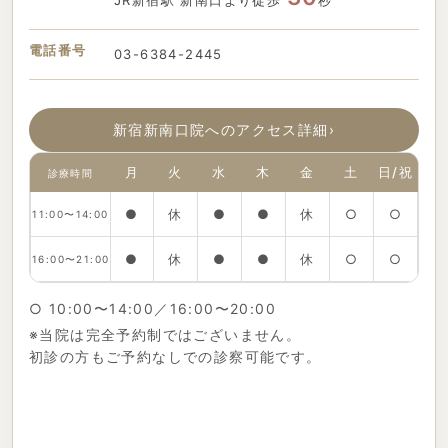
JR新宿駅 新南口より徒歩
秒
電話番号
03-6384-2445
新宿新南口院へのアクセス詳細
›
月
火
水
木
金
土
日/祝
診療時間
●
休
●
●
休
○
○
11:00〜14:00
●
休
●
●
休
○
○
16:00〜21:00
○ 10:00〜14:00／16:00〜20:00
※当院は完全予約制ではございません。
初診の方もご予約なしでの診察可能です。