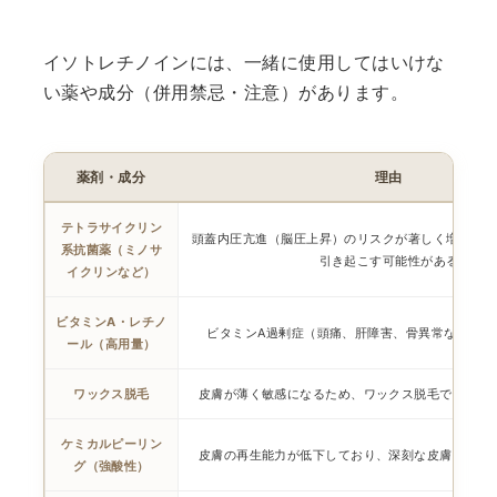
イソトレチノインには、一緒に使用してはいけな
い薬や成分（併用禁忌・注意）があります。
薬剤・成分
理由
テトラサイクリン
頭蓋内圧亢進（脳圧上昇）のリスクが著しく増大。頭
系抗菌薬（ミノサ
引き起こす可能性がある
イクリンなど）
ビタミンA・レチノ
ビタミンA過剰症（頭痛、肝障害、骨異常など）の
ール（高用量）
ワックス脱毛
皮膚が薄く敏感になるため、ワックス脱毛で皮膚が
ケミカルピーリン
皮膚の再生能力が低下しており、深刻な皮膚損傷に
グ（強酸性）