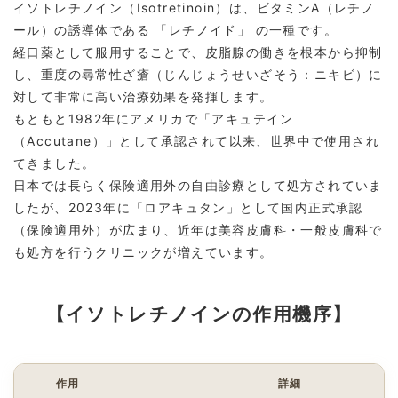
イソトレチノイン（Isotretinoin）は、ビタミンA（レチノ
ール）の誘導体である 「レチノイド」 の一種です。
経口薬として服用することで、皮脂腺の働きを根本から抑制
し、重度の尋常性ざ瘡（じんじょうせいざそう：ニキビ）に
対して非常に高い治療効果を発揮します。
もともと1982年にアメリカで「アキュテイン
（Accutane）」として承認されて以来、世界中で使用され
てきました。
日本では長らく保険適用外の自由診療として処方されていま
したが、2023年に「ロアキュタン」として国内正式承認
（保険適用外）が広まり、近年は美容皮膚科・一般皮膚科で
も処方を行うクリニックが増えています。
【イソトレチノインの作用機序】
作用
詳細