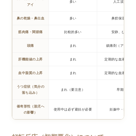
多い
人工涙液点眼
アイ
鼻の乾燥・鼻出血
多い
鼻腔保湿（ワセ
筋肉痛・関節痛
比較的多い
安静、ひどい場
頭痛
まれ
鎮痛剤（アセトア
肝機能値の上昇
まれ
定期的な血液検査で
血中脂質の上昇
まれ
定期的な血液検査で
うつ症状（気分の
まれ（要注意）
早期に医師
落ち込み）
催奇形性（胎児へ
使用中は必ず避妊が必要
妊娠中・授乳中
の影響）