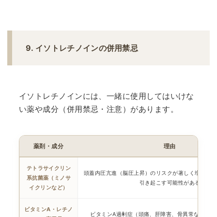
9. イソトレチノインの併用禁忌
イソトレチノインには、一緒に使用してはいけな
い薬や成分（併用禁忌・注意）があります。
薬剤・成分
理由
テトラサイクリン
頭蓋内圧亢進（脳圧上昇）のリスクが著しく増大。頭
系抗菌薬（ミノサ
引き起こす可能性がある
イクリンなど）
ビタミンA・レチノ
ビタミンA過剰症（頭痛、肝障害、骨異常など）の