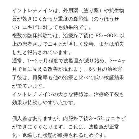
イソトレチノインは、外用薬（塗り薬）や抗生物
質が効きにくかった重度の嚢胞性（のうほうせ
い）ニキビに対しても効果的です。
複数の臨床試験では、治療終了後に 85〜90% 以
上の患者さまでニキビが著しく改善、または消失
したと報告されています。
通常、1〜2ヶ月程度で皮脂量が減り始め、3〜4ヶ
月で目に見える改善が現れます。6ヶ月の治療完
了後は、再発率も他の治療と比べて低い検証結果
がでています。
イソトレチノインの大きな特徴は、治療終了後も
効果が持続しやすい点です。
個人差はありますが、内服終了後3〜5年はニキビ
ができにくくなります。これは、皮脂腺が正常
化・退縮した状態が維持されるためです。