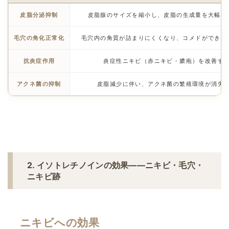
皮脂分泌抑制
皮脂腺のサイズを縮小し、皮脂の生成量を大幅に
毛穴の角化正常化
毛穴内の角質が詰まりにくくなり、コメドができに
抗炎症作用
炎症性ニキビ（赤ニキビ・膿疱）を改善す
アクネ菌の抑制
皮脂減少に伴い、アクネ菌の繁殖環境が消失
2. イソトレチノインの効果——ニキビ・毛穴・
ニキビ跡
ニキビへの効果