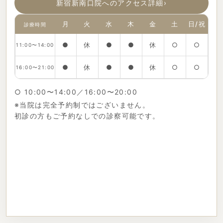
新宿新南口院へのアクセス詳細
›
月
火
水
木
金
土
日/祝
診療時間
●
休
●
●
休
○
○
11:00〜14:00
●
休
●
●
休
○
○
16:00〜21:00
○ 10:00〜14:00／16:00〜20:00
※当院は完全予約制ではございません。
初診の方もご予約なしでの診察可能です。