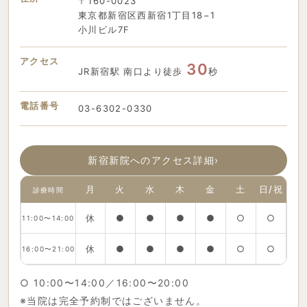
〒160-0023
東京都新宿区西新宿1丁目18−1
小川ビル7F
アクセス
30
JR新宿駅 南口より徒歩
秒
電話番号
03-6302-0330
新宿新院へのアクセス詳細
›
月
火
水
木
金
土
日/祝
診療時間
休
●
●
●
●
○
○
11:00〜14:00
休
●
●
●
●
○
○
16:00〜21:00
○ 10:00〜14:00／16:00〜20:00
※当院は完全予約制ではございません。