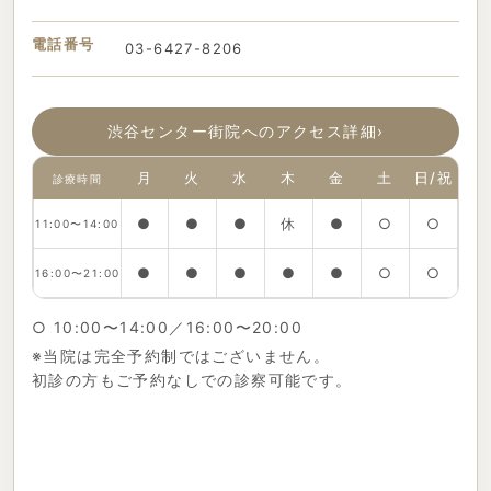
電話番号
03-6427-8206
渋谷センター街院へのアクセス詳細
›
月
火
水
木
金
土
日/祝
診療時間
●
●
●
休
●
○
○
11:00〜14:00
●
●
●
●
●
○
○
16:00〜21:00
○ 10:00〜14:00／16:00〜20:00
※当院は完全予約制ではございません。
初診の方もご予約なしでの診察可能です。