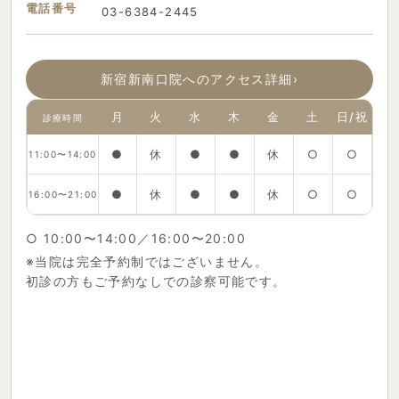
電話番号
03-6384-2445
新宿新南口院へのアクセス詳細
›
月
火
水
木
金
土
日/祝
診療時間
●
休
●
●
休
○
○
11:00〜14:00
●
休
●
●
休
○
○
16:00〜21:00
○ 10:00〜14:00／16:00〜20:00
※当院は完全予約制ではございません。
初診の方もご予約なしでの診察可能です。