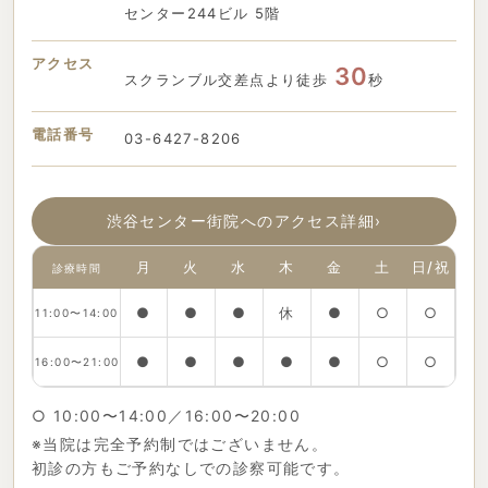
センター244ビル 5階
アクセス
30
スクランブル交差点より徒歩
秒
電話番号
03-6427-8206
渋谷センター街院へのアクセス詳細
›
月
火
水
木
金
土
日/祝
診療時間
●
●
●
休
●
○
○
11:00〜14:00
●
●
●
●
●
○
○
16:00〜21:00
○ 10:00〜14:00／16:00〜20:00
※当院は完全予約制ではございません。
初診の方もご予約なしでの診察可能です。