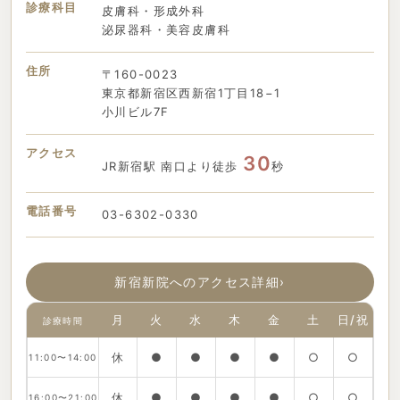
診療科目
皮膚科・形成外科
泌尿器科・美容皮膚科
住所
〒160-0023
東京都新宿区西新宿1丁目18−1
小川ビル7F
アクセス
30
JR新宿駅 南口より徒歩
秒
電話番号
03-6302-0330
新宿新院へのアクセス詳細
›
月
火
水
木
金
土
日/祝
診療時間
休
●
●
●
●
○
○
11:00〜14:00
休
●
●
●
●
○
○
16:00〜21:00