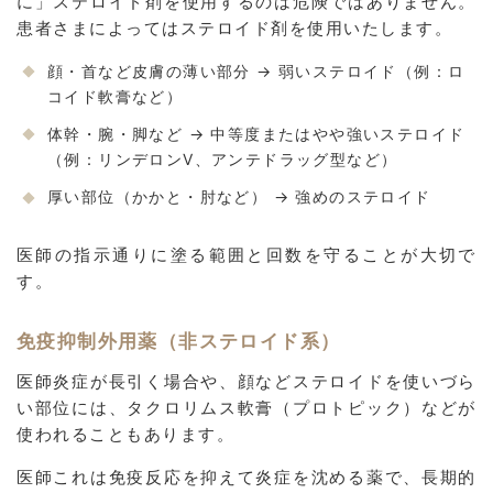
に」ステロイド剤を使用するのは危険ではありません。
患者さまによってはステロイド剤を使用いたします。
顔・首など皮膚の薄い部分 → 弱いステロイド（例：ロ
コイド軟膏など）
体幹・腕・脚など → 中等度またはやや強いステロイド
（例：リンデロンV、アンテドラッグ型など）
厚い部位（かかと・肘など） → 強めのステロイド
医師の指示通りに塗る範囲と回数を守ることが大切で
す。
免疫抑制外用薬（非ステロイド系）
医師炎症が長引く場合や、顔などステロイドを使いづら
い部位には、タクロリムス軟膏（プロトピック）などが
使われることもあります。
医師これは免疫反応を抑えて炎症を沈める薬で、長期的