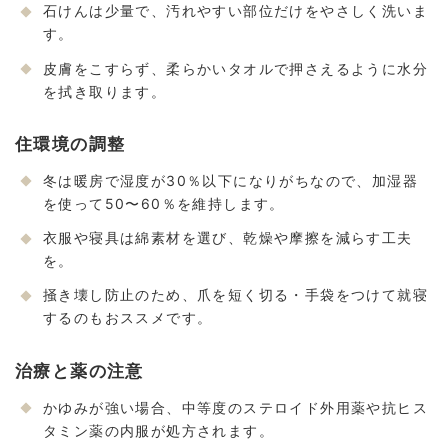
石けんは少量で、汚れやすい部位だけをやさしく洗いま
す。
皮膚をこすらず、柔らかいタオルで押さえるように水分
を拭き取ります。
住環境の調整
冬は暖房で湿度が30％以下になりがちなので、加湿器
を使って50〜60％を維持します。
衣服や寝具は綿素材を選び、乾燥や摩擦を減らす工夫
を。
掻き壊し防止のため、爪を短く切る・手袋をつけて就寝
するのもおススメです。
治療と薬の注意
かゆみが強い場合、中等度のステロイド外用薬や抗ヒス
タミン薬の内服が処方されます。