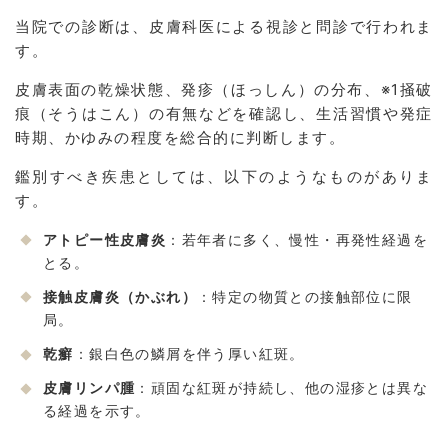
当院での診断は、皮膚科医による視診と問診で行われま
す。
皮膚表面の乾燥状態、発疹（ほっしん）の分布、※1掻破
痕（そうはこん）の有無などを確認し、生活習慣や発症
時期、かゆみの程度を総合的に判断します。
鑑別すべき疾患としては、以下のようなものがありま
す。
アトピー性皮膚炎
：若年者に多く、慢性・再発性経過を
とる。
接触皮膚炎（かぶれ）
：特定の物質との接触部位に限
局。
乾癬
：銀白色の鱗屑を伴う厚い紅斑。
皮膚リンパ腫
：頑固な紅斑が持続し、他の湿疹とは異な
る経過を示す。