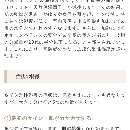
が減少すると、皮脂膜が薄くなり、角質層の保湿成分
（セラミド・天然保湿因子）が減少します。その結果、
肌の乾燥が進み、かゆみや炎症を引き起こすのです。特
に冬季は湿度が低く、室内暖房による乾燥も加わって皮
膚の水分が失われやすくなります。さらに、加齢による
ホルモンバランスの変化で皮脂腺の働きが弱まり、皮脂
の分泌量が20代の半分以下になることも報告されていま
す。これにより、高齢者のかたに皮脂欠乏性湿疹が多い
理由です。
症状の特徴
皮脂欠乏性湿疹の症状は、患者さまによっても異なりま
すが、大きく分けると5つの特徴があります。
①最初のサイン：肌がカサカサする
皮脂欠乏性湿疹は、まず「
肌の乾燥
」から始まります。