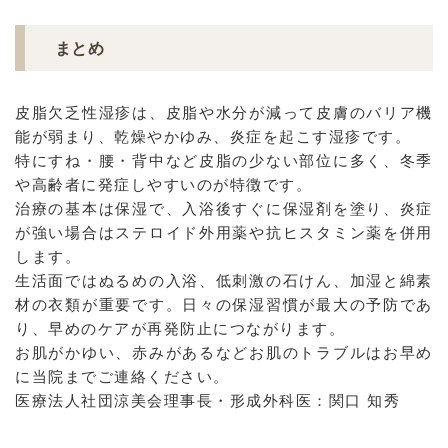
まとめ
皮脂欠乏性湿疹は、皮脂や水分が減って皮膚のバリア機
能が弱まり、乾燥やかゆみ、炎症を起こす湿疹です。
特にすね・腰・背中など皮脂の少ない部位に多く、冬季
や高齢者に発症しやすいのが特徴です。
治療の基本は保湿で、入浴後すぐに保湿剤を塗り、炎症
が強い場合はステロイド外用薬や抗ヒスタミン薬を併用
します。
生活面ではぬるめの入浴、低刺激の石けん、加湿と綿素
材の衣類が重要です。日々の保湿習慣が最大の予防であ
り、早めのケアが再発防止につながります。
お肌がかゆい、赤みがあるなどお肌のトラブルはお早め
に当院までご連絡ください。
医療法人社団涼美会理事長・形成外科医：関口 知秀