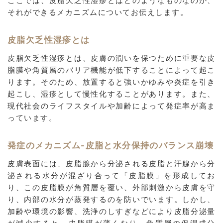
ここでは、皮脂欠乏性湿疹とはどのようなものなのか、
それができるメカニズムについてお伝えします。
皮脂欠乏性湿疹とは
皮脂欠乏性湿疹とは、皮膚の潤いを保つために重要な皮
脂膜や角質層のバリア機能が低下することによって起こ
ります。そのため、放置すると強いかゆみや炎症を引き
起こし、湿疹として慢性化することがあります。また、
現代社会のライフスタイルや加齢によって発症率が高ま
っています。
発症のメカニズム-皮脂と水分保持のバランス崩壊
皮膚表面には、皮脂腺から分泌される皮脂と汗腺から分
泌される水分が混ざり合って「皮脂膜」を形成してお
り、この皮脂膜が角質層を覆い、外部刺激から皮膚を守
り、内部の水分が蒸発するのを防いでいます。しかし、
加齢や環境の影響、洗浄のしすぎなどにより皮脂分泌量