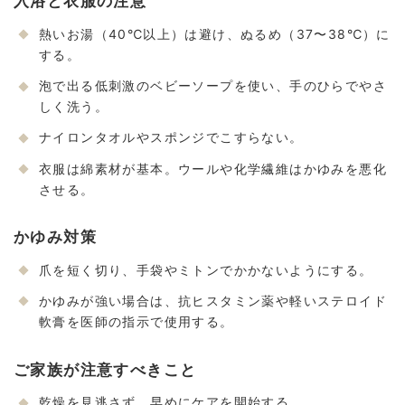
入浴と衣服の注意
熱いお湯（40℃以上）は避け、ぬるめ（37〜38℃）に
する。
泡で出る低刺激のベビーソープを使い、手のひらでやさ
しく洗う。
ナイロンタオルやスポンジでこすらない。
衣服は綿素材が基本。ウールや化学繊維はかゆみを悪化
させる。
かゆみ対策
爪を短く切り、手袋やミトンでかかないようにする。
かゆみが強い場合は、抗ヒスタミン薬や軽いステロイド
軟膏を医師の指示で使用する。
ご家族が注意すべきこと
乾燥を見逃さず、早めにケアを開始する。