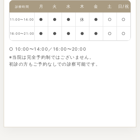
月
火
水
木
金
土
日/祝
診療時間
●
●
●
休
●
○
○
11:00〜14:00
●
●
●
●
●
○
○
16:00〜21:00
○ 10:00〜14:00／16:00〜20:00
※当院は完全予約制ではございません。
初診の方もご予約なしでの診察可能です。