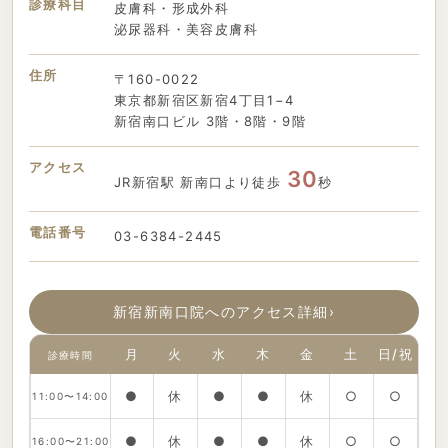
診療科目
皮膚科・形成外科
泌尿器科・美容皮膚科
住所
〒160-0022
東京都新宿区新宿4丁目1−4
新宿南口ビル 3階・8階・9階
アクセス
30
JR新宿駅 新南口より徒歩
秒
電話番号
03-6384-2445
新宿新南口院へのアクセス詳細
›
月
火
水
木
金
土
日/祝
診療時間
●
休
●
●
休
○
○
11:00〜14:00
●
休
●
●
休
○
○
16:00〜21:00