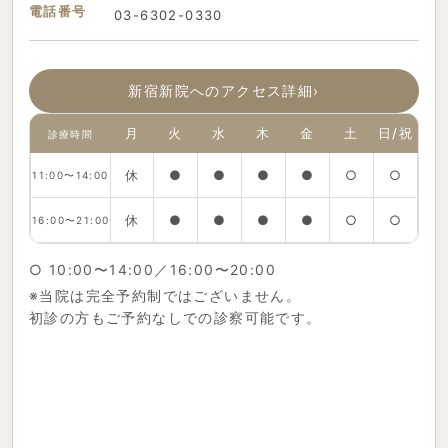
電話番号
03-6302-0330
新宿新院へのアクセス詳細
›
月
火
水
木
金
土
日/祝
診療時間
休
●
●
●
●
○
○
11:00〜14:00
休
●
●
●
●
○
○
16:00〜21:00
○ 10:00〜14:00／16:00〜20:00
※当院は完全予約制ではございません。
初診の方もご予約なしでの診察可能です。