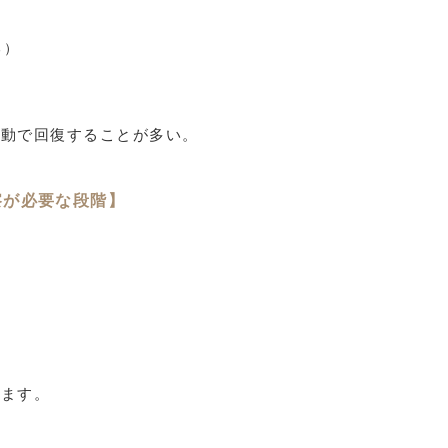
る）
動で回復することが多い。
察が必要な段階】
ます。