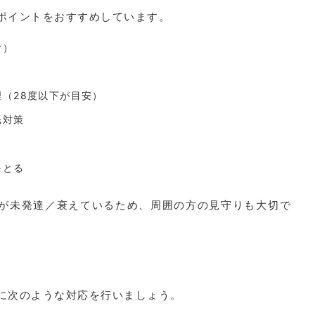
ポイントをおすすめしています。
む）
（28度以下が目安）
光対策
をとる
が未発達／衰えているため、周囲の方の見守りも大切で
に次のような対応を行いましょう。