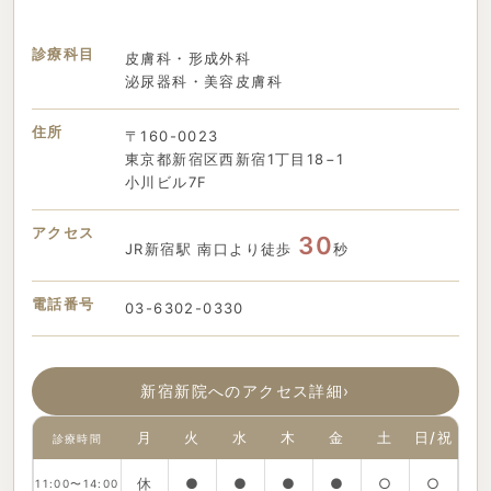
診療科目
皮膚科・形成外科
泌尿器科・美容皮膚科
住所
〒160-0023
東京都新宿区西新宿1丁目18−1
小川ビル7F
アクセス
30
JR新宿駅 南口より徒歩
秒
電話番号
03-6302-0330
新宿新院へのアクセス詳細
›
月
火
水
木
金
土
日/祝
診療時間
休
●
●
●
●
○
○
11:00〜14:00