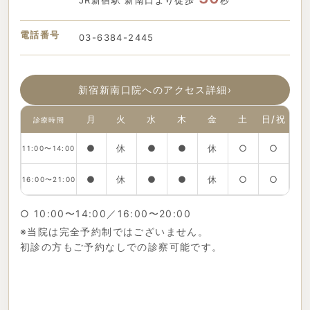
電話番号
03-6384-2445
新宿新南口院へのアクセス詳細
›
月
火
水
木
金
土
日/祝
診療時間
●
休
●
●
休
○
○
11:00〜14:00
●
休
●
●
休
○
○
16:00〜21:00
○ 10:00〜14:00／16:00〜20:00
※当院は完全予約制ではございません。
初診の方もご予約なしでの診察可能です。