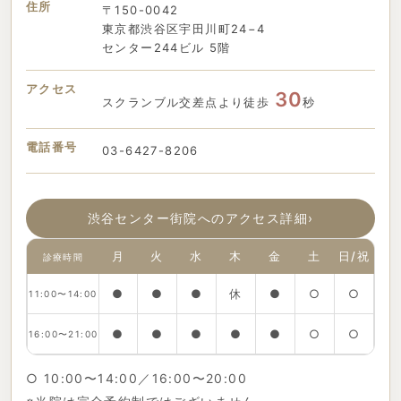
住所
〒150-0042
東京都渋谷区宇田川町24−4
センター244ビル 5階
アクセス
30
スクランブル交差点より徒歩
秒
電話番号
03-6427-8206
渋谷センター街院へのアクセス詳細
›
月
火
水
木
金
土
日/祝
診療時間
●
●
●
休
●
○
○
11:00〜14:00
●
●
●
●
●
○
○
16:00〜21:00
○ 10:00〜14:00／16:00〜20:00