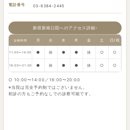
電話番号
03-6384-2445
新宿新南口院へのアクセス詳細
›
月
火
水
木
金
土
日/祝
診療時間
●
休
●
●
休
○
○
11:00〜14:00
●
休
●
●
休
○
○
16:00〜21:00
○ 10:00〜14:00／16:00〜20:00
※当院は完全予約制ではございません。
初診の方もご予約なしでの診察可能です。