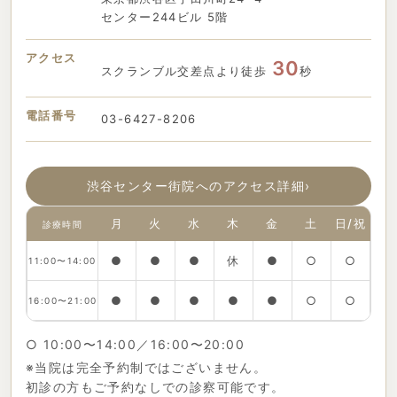
センター244ビル 5階
アクセス
30
スクランブル交差点より徒歩
秒
電話番号
03-6427-8206
渋谷センター街院へのアクセス詳細
›
月
火
水
木
金
土
日/祝
診療時間
●
●
●
休
●
○
○
11:00〜14:00
●
●
●
●
●
○
○
16:00〜21:00
○ 10:00〜14:00／16:00〜20:00
※当院は完全予約制ではございません。
初診の方もご予約なしでの診察可能です。