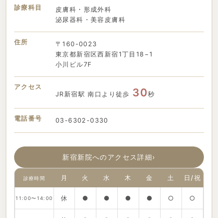
診療科目
皮膚科・形成外科
泌尿器科・美容皮膚科
住所
〒160-0023
東京都新宿区西新宿1丁目18−1
小川ビル7F
アクセス
30
JR新宿駅 南口より徒歩
秒
電話番号
03-6302-0330
新宿新院へのアクセス詳細
›
月
火
水
木
金
土
日/祝
診療時間
休
●
●
●
●
○
○
11:00〜14:00